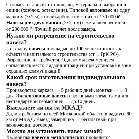
Стоимость зависит от площади, материала и выбранной
опции (хозблок, остекление). Типовой
автонавес
на одну
машину (3x5 м) с поликарбонатом стоит от 130 000 ₽.
Навесы для двух машин
(5x5,5 м) с металлочерепицей —
от 230 000 ₽. Точный расчет после замера.
Нужно ли разрешение на строительство
навеса?
По закону
навесы
площадью до 100 м² не относятся к
объектам капитального строительства (ст. 1 ГрК РФ).
Разрешение не требуется. Однако мы рекомендуем
согласовать место с администрацией при установке в зоне
охранных коммуникаций.
Какой срок изготовления индивидуального
навеса?
Производство каркаса — 5 рабочих дней, монтаж — 1–3
дня.
Эксклюзивные навесы
с коваными элементами или
нестандартной геометрией — до 10 дней.
Выезжаете ли вы за МКАД?
Да, мы работаем по всей Московской области в радиусе 80
км от МКАД. Выезд замерщика — бесплатный при
заключении договора.
Можно ли установить навес зимой?
Да, монтаж
навесов металлических
проводится