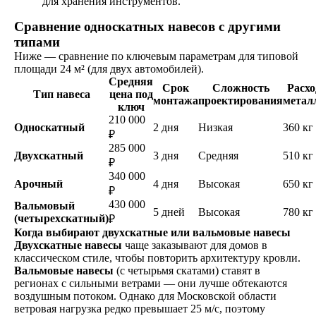
для хранения инструментов.
Сравнение односкатных навесов с другими
типами
Ниже — сравнение по ключевым параметрам для типовой
площади 24 м² (для двух автомобилей).
Средняя
Срок
Сложность
Расхо
Тип навеса
цена под
монтажа
проектирования
метал
ключ
210 000
Односкатный
2 дня
Низкая
360 кг
₽
285 000
Двухскатный
3 дня
Средняя
510 кг
₽
340 000
Арочный
4 дня
Высокая
650 кг
₽
430 000
Вальмовый
5 дней
Высокая
780 кг
(четырехскатный)
₽
Когда выбирают двухскатные или вальмовые навесы
Двухскатные навесы
чаще заказывают для домов в
классическом стиле, чтобы повторить архитектуру кровли.
Вальмовые навесы
(с четырьмя скатами) ставят в
регионах с сильными ветрами — они лучше обтекаются
воздушным потоком. Однако для Московской области
ветровая нагрузка редко превышает 25 м/с, поэтому