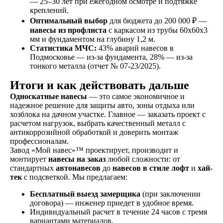
— 25–30 лет при ежегодном осмотре и подтяжке
креплений.
Оптимальный выбор
для бюджета до 200 000 ₽ —
навесы из профлиста
с каркасом из трубы 60x60x3
мм и фундаментом на глубину 1,2 м.
Статистика МЧС:
43% аварий навесов в
Подмосковье — из-за фундамента, 28% — из-за
тонкого металла (отчет № 07-23/2025).
Итоги и как действовать дальше
Односкатные навесы
— это самое экономичное и
надежное решение для защиты авто, зоны отдыха или
хозблока на дачном участке. Главное — заказать проект с
расчетом нагрузок, выбрать качественный металл с
антикоррозийной обработкой и доверить монтаж
профессионалам.
Завод «Мой навес»™ проектирует, производит и
монтирует
навесы на заказ
любой сложности: от
стандартных
автонавесов
до
навесов в стиле лофт
и
хай-
тек
с подсветкой. Мы предлагаем:
Бесплатный выезд замерщика
(при заключении
договора) — инженер приедет в удобное время.
Индивидуальный расчет в течение 24 часов с тремя
вариантами материалов.