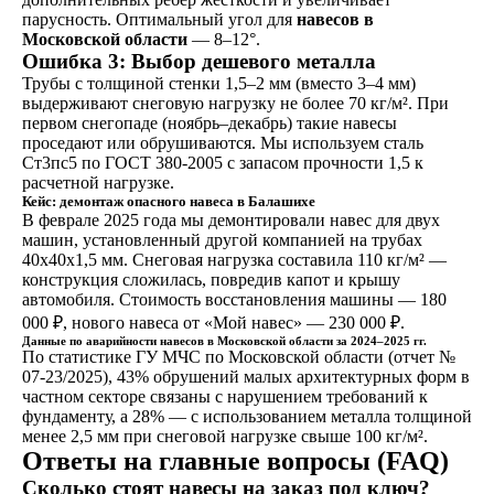
парусность. Оптимальный угол для
навесов в
Московской области
— 8–12°.
Ошибка 3: Выбор дешевого металла
Трубы с толщиной стенки 1,5–2 мм (вместо 3–4 мм)
выдерживают снеговую нагрузку не более 70 кг/м². При
первом снегопаде (ноябрь–декабрь) такие навесы
проседают или обрушиваются. Мы используем сталь
Ст3пс5 по ГОСТ 380-2005 с запасом прочности 1,5 к
расчетной нагрузке.
Кейс: демонтаж опасного навеса в Балашихе
В феврале 2025 года мы демонтировали навес для двух
машин, установленный другой компанией на трубах
40x40x1,5 мм. Снеговая нагрузка составила 110 кг/м² —
конструкция сложилась, повредив капот и крышу
автомобиля. Стоимость восстановления машины — 180
000 ₽, нового навеса от «Мой навес» — 230 000 ₽.
Данные по аварийности навесов в Московской области за 2024–2025 гг.
По статистике ГУ МЧС по Московской области (отчет №
07-23/2025), 43% обрушений малых архитектурных форм в
частном секторе связаны с нарушением требований к
фундаменту, а 28% — с использованием металла толщиной
менее 2,5 мм при снеговой нагрузке свыше 100 кг/м².
Ответы на главные вопросы (FAQ)
Сколько стоят навесы на заказ под ключ?