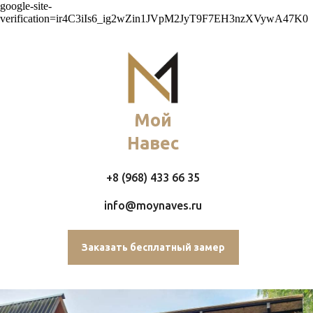
google-site-
verification=ir4C3iIs6_ig2wZin1JVpM2JyT9F7EH3nzXVywA47K0
Мой
Навес
+8 (968) 433 66 35
info@moynaves.ru
Заказать бесплатный замер