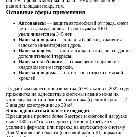
система проще в монтаже и на 20–30% дешевле при
равной площади покрытия.
Основные сферы применения
Автонавесы
— защита автомобилей от града, снега,
веток и ультрафиолета. Срок службы ЛКП
увеличивается на 3–5 лет.
Навесы для дачи
— зона для барбекю, хранения
садового инвентаря или дров.
Навесы к дому
— защита входа от осадков, создание
дополнительной террасы.
Навесы с хозблоком
— совмещение парковки с
кладовой или мастерской.
Навесы для дома
— патио, зона отдыха с мягкой
кровлей.
По данным нашего производства, 67% заказов в 2025 году
приходится на односкатные системы именно из-за их
универсальности и быстрого монтажа (средний срок — 2–
3 дня для конструкции до 30 м²).
Когда односкатный навес не подходит
При ширине пролета более 6 метров и снеговой нагрузке
выше 180 кг/м² (для северных регионов) требуется
усиление фермами или переход на двухскатную систему.
Для Московской области (снеговой район III, норматив —