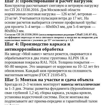
Шаг 3: Проектирование и расчет нагрузок
Конструктор рассчитывает снеговую и ветровую нагрузку
по СП 20.13330.2016. Для Московской области
нормативная снеговая нагрузка — 126 кг/м², ветровая —
23 кг/м². Учитывается пульсация ветра до 17 м/с. На
основе расчетов выбирается сечение профильной трубы:
для пролета 3–4 метра — 60x60x3 мм, для 5–6 метров —
80x80x3 мм.
Согласно СП 20.13330.2016 (актуализированная редакция СНиП 2.01.07-85),
коэффициент перехода от веса снегового покрова к нагрузке на покрытие для
односкатных навесов с уклоном до 15° составляет μ = 1,0.
Шаг 4: Производство каркаса и
антикоррозийная обработка
На заводе «Мой навес» металл режется, сваривается и
обрабатывается в два этапа: грунтовка ALPIN 1K и
порошковая покраска RAL 7024. Толщина покрытия —
60–80 микрон. Это защищает от коррозии на 10–12 лет без
обновления. Каждый шов проверяется на сплошность
магнитным методом (ГОСТ 21105-87).
Шаг 5: Монтаж на участке и сдача объекта
Бригада из 2–3 человек монтирует
навесы металлические
за 1–3 дня. Этапы: разметка фундамента (буронабивные
сваи глубиной 1,2 м), сборка каркаса, укладка кровли,
установка водосточной системы. После монтажа вы
подписываете акт приема-передачи и гарантийный талон