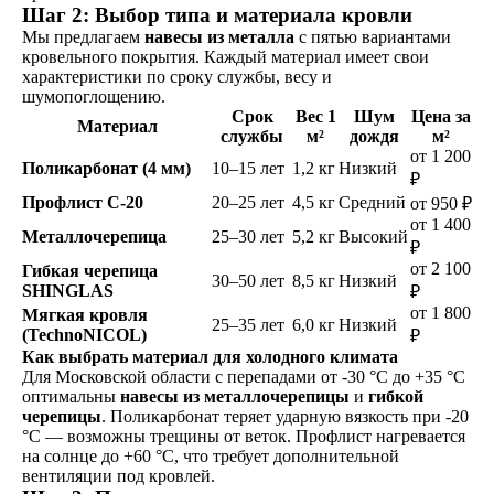
Шаг 2: Выбор типа и материала кровли
Мы предлагаем
навесы из металла
с пятью вариантами
кровельного покрытия. Каждый материал имеет свои
характеристики по сроку службы, весу и
шумопоглощению.
Срок
Вес 1
Шум
Цена за
Материал
службы
м²
дождя
м²
от 1 200
Поликарбонат (4 мм)
10–15 лет
1,2 кг
Низкий
₽
Профлист С-20
20–25 лет
4,5 кг
Средний
от 950 ₽
от 1 400
Металлочерепица
25–30 лет
5,2 кг
Высокий
₽
от 2 100
Гибкая черепица
30–50 лет
8,5 кг
Низкий
SHINGLAS
₽
от 1 800
Мягкая кровля
25–35 лет
6,0 кг
Низкий
(TechnoNICOL)
₽
Как выбрать материал для холодного климата
Для Московской области с перепадами от -30 °C до +35 °C
оптимальны
навесы из металлочерепицы
и
гибкой
черепицы
. Поликарбонат теряет ударную вязкость при -20
°C — возможны трещины от веток. Профлист нагревается
на солнце до +60 °C, что требует дополнительной
вентиляции под кровлей.