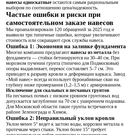
навесы односкатные
остаются самым рациональным
выбором по соотношению цена/надежность.
Частые ошибки и риски при
самостоятельном заказе навесов
Мы проанализировали 120 обращений за 2025 год и
выявили три типичные ошибки, которые увеличивают
стоимость или сокращают срок службы навеса.
Ошибка 1: Экономия на заливке фундамента
Многие компании предлагают
навесы из металла
без
фундамента — стойки бетонируются на 30–40 см. При
морозном пучении грунта (типично для Подмосковья)
опоры выдавливает, перекос составляет 5–7 см. Это
приводит к разрыву кровли и деформации каркаса. Завод
«Мой навес» всегда использует буронабивные сваи на
глубину ниже промерзания (1,2–1,5 м) с армированием.
Исключение для скальных и песчаных грунтов
На песчаных почвах с низким уровнем грунтовых вод
допускается заглубление на 70 см с уширением подошвы.
Для Московской области такие грунты встречаются в
районе Зеленограда и Химок.
Ошибка 2: Неправильный уклон кровли
Уклон менее 5° ведет к застою воды, коррозии металла и
протечкам через стыки. Уклон более 15° требует
дополнительных ребер жесткости и увеличивает