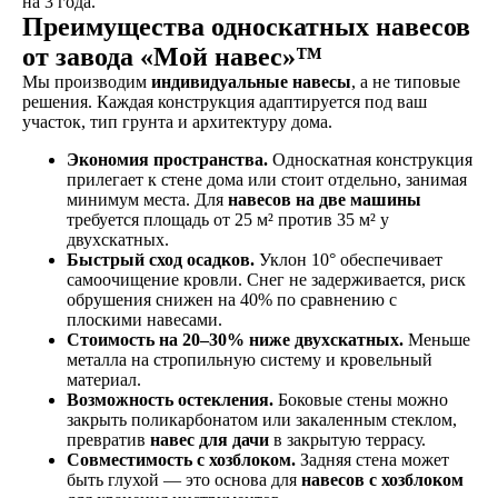
на 3 года.
Преимущества односкатных навесов
от завода «Мой навес»™
Мы производим
индивидуальные навесы
, а не типовые
решения. Каждая конструкция адаптируется под ваш
участок, тип грунта и архитектуру дома.
Экономия пространства.
Односкатная конструкция
прилегает к стене дома или стоит отдельно, занимая
минимум места. Для
навесов на две машины
требуется площадь от 25 м² против 35 м² у
двухскатных.
Быстрый сход осадков.
Уклон 10° обеспечивает
самоочищение кровли. Снег не задерживается, риск
обрушения снижен на 40% по сравнению с
плоскими навесами.
Стоимость на 20–30% ниже двухскатных.
Меньше
металла на стропильную систему и кровельный
материал.
Возможность остекления.
Боковые стены можно
закрыть поликарбонатом или закаленным стеклом,
превратив
навес для дачи
в закрытую террасу.
Совместимость с хозблоком.
Задняя стена может
быть глухой — это основа для
навесов с хозблоком