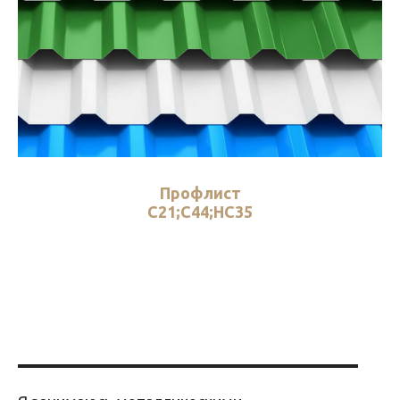
Профлист
С21;С44;НС35