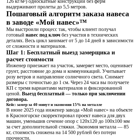
126 кг/м²) односкатные конструкции без ферм
выдерживают пролеты до 5,5 метров.
Пошаговый алгоритм заказа навеса
в заводе «Мой навес»™
Мы выстроили процесс так, чтобы клиент получал
готовый
навес под ключ
без участия в технических
деталях. Весь цикл занимает от 5 до 14 дней в зависимости
от сложности и материалов.
Шаг 1: Бесплатный выезд замерщика и
расчет стоимости
Инженер приезжает на участок, замеряет место, оценивает
грунт, расстояние до дома и коммуникаций. Учитывает
розу ветров и направление солнечного света. Снимает
размеры с точностью до 1 см. Через 24 часа вы получаете
КП с тремя вариантами материалов и фиксированной
ценой.
Выезд бесплатный — только при заключении
договора.
Кейс: замер за 40 минут и экономия 15% на металле
В июне 2025 года инженер завода «Мой навес» на объекте
в Красногорске скорректировал проект навеса для двух
машин, уменьшив сечение опор с 120x120 до 100x100 мм
за счет дополнительной стяжки. Экономия металла — 85
кг, стоимость снижена на 14 500 рублей без потери
прочности.