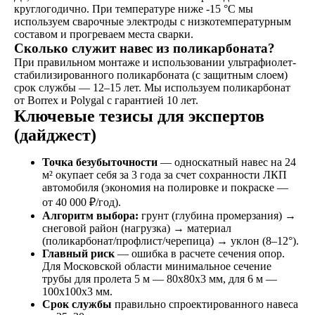
круглогодично. При температуре ниже -15 °C мы
используем сварочные электроды с низкотемпературным
составом и прогреваем места сварки.
Сколько служит навес из поликарбоната?
При правильном монтаже и использовании ультрафиолет-
стабилизированного поликарбоната (с защитным слоем)
срок службы — 12–15 лет. Мы используем поликарбонат
от Borrex и Polygal с гарантией 10 лет.
Ключевые тезисы для экспертов
(дайджест)
Точка безубыточности
— односкатный навес на 24
м² окупает себя за 3 года за счет сохранности ЛКП
автомобиля (экономия на полировке и покраске —
от 40 000 ₽/год).
Алгоритм выбора:
грунт (глубина промерзания) →
снеговой район (нагрузка) → материал
(поликарбонат/профлист/черепица) → уклон (8–12°).
Главный риск
— ошибка в расчете сечения опор.
Для Московской области минимальное сечение
трубы для пролета 5 м — 80x80x3 мм, для 6 м —
100x100x3 мм.
Срок службы
правильно спроектированного навеса