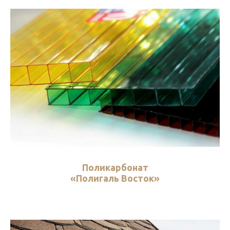
Поликарбонат
«
Полигаль Восток
»