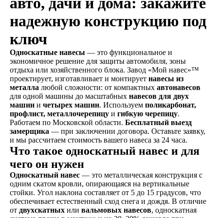
авто, дачи и дома: закажите
надежную конструкцию под
ключ
Односкатные навесы
— это функциональное и
экономичное решение для защиты автомобиля, зоны
отдыха или хозяйственного блока. Завод «Мой навес»™
проектирует, изготавливает и монтирует
навесы из
металла
любой сложности: от компактных
автонавесов
для одной машины до масштабных
навесов для двух
машин
и
четырех машин
. Используем
поликарбонат,
профлист, металлочерепицу
и
гибкую черепицу
.
Работаем по Московской области.
Бесплатный выезд
замерщика
— при заключении договора. Оставьте заявку,
и мы рассчитаем стоимость вашего навеса за 24 часа.
Что такое односкатный навес и для
чего он нужен
Односкатный навес
— это металлическая конструкция с
одним скатом кровли, опирающаяся на вертикальные
стойки. Угол наклона составляет от 5 до 15 градусов, что
обеспечивает естественный сход снега и дождя. В отличие
от
двухскатных
или
вальмовых навесов
, односкатная