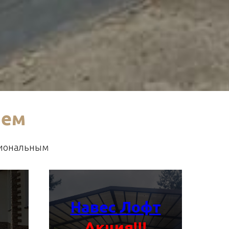
аем
циональным
Навес Лофт
Акция!!!