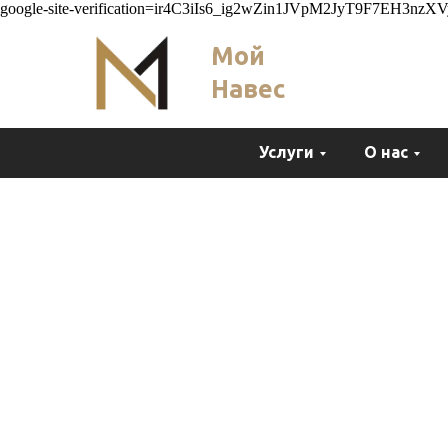
google-site-verification=ir4C3iIs6_ig2wZin1JVpM2JyT9F7EH3nz
Мой
Навес
Услуги
О нас