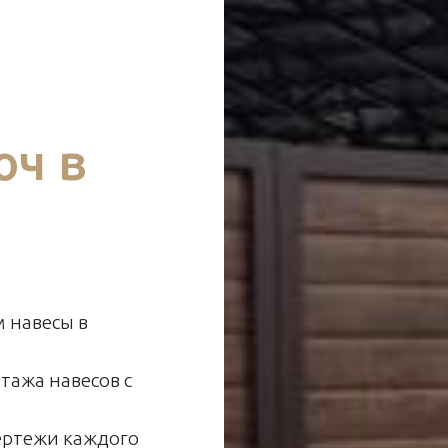
юч в
 навесы в
тажа навесов с
ертежи каждого