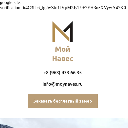
google-site-
verification=ir4C3iIs6_ig2wZin1JVpM2JyT9F7EH3nzXVywA47K0
Мой
Навес
+8 (968) 433 66 35
info@moynaves.ru
Заказать бесплатный замер