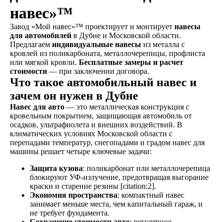
навес»™
Завод «Мой навес»™ проектирует и монтирует
навесы
для автомобилей
в Дубне и Московской области.
Предлагаем
индивидуальные навесы
из металла с
кровлей из поликарбоната, металлочерепицы, профлиста
или мягкой кровли.
Бесплатные замеры и расчет
стоимости
— при заключении договора.
Что такое автомобильный навес и
зачем он нужен в Дубне
Навес для авто
— это металлическая конструкция с
кровельным покрытием, защищающая автомобиль от
осадков, ультрафиолета и внешних воздействий. В
климатических условиях Московской области с
перепадами температур, снегопадами и градом навес для
машины решает четыре ключевые задачи:
Защита кузова
: поликарбонат или металлочерепица
блокируют УФ-излучение, предотвращая выгорание
краски и старение резины [citation:2].
Экономия пространства
: компактный навес
занимает меньше места, чем капитальный гараж, и
не требует фундамента.
Сохранение стоимости авто
: регулярное