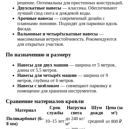
решение. Оптимальны для пристенных конструкций.
Двухскатные навесы
— классика. Обеспечивают
лучший сход снега и дождевой воды.
Арочные навесы
— современный дизайн с
плавными линиями. Подходят для парковки вдоль
фасада.
Вальмовые и четырёхскатные навесы
—
максимальная ветроустойчивость. Рекомендуются
для открытых участков.
По назначению и размеру
Навесы для двух машин
— ширина от 5 метров,
длина от 5.5 метров.
Навесы для четырёх машин
— ширина от 9
метров, глубина от 6 метров.
Навесы с хозблоком
— совмещают парковку и
помещение для хранения инструментов.
Сравнение материалов кровли
Срок
Нагрузка
Шум
Цена (за
Материал
службы
снега
дождя
м²)
Поликарбонат (6–
до 240 кг/
10–15 лет
средний
от 800 ₽
8 мм)
м²