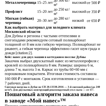
до 300 кг/
Металлочерепица
15–25 лет
высокий
от 500 ₽
м²
до 250 кг/
Профлист
15–20 лет
высокий
от 350 ₽
м²
Мягкая (гибкая)
до 280 кг/
20–30 лет
низкий
от 650 ₽
черепица
м²
Как выбрать материал для холодного климата
Московской области
Для Дубны и региона с частыми оттепелями и
снегопадами рекомендуем сотовый поликарбонат
толщиной от 8 мм или гибкую черепицу. Поликарбонат не
ржавеет, а гибкая черепица эффективно гасит шум града и
дождя [citation:2].
Кейс: навес для двух машин в коттеджном поселке Дубны
Заказчик выбрал двухскатный навес из металлопрофиля с
кровлей из поликарбоната 8 мм. Размеры: ширина 6 м,
длина 7 м, высота 3 м. Каркас из трубы 60×60 мм с
порошковым покрытием. Итоговая стоимость составила
160 000 ₽ с монтажом. Срок изготовления и установки —
7 рабочих дней.
Снеговая нагрузка в Дубне по СП 20.13330.2016 — 3-й снеговой район (до 240
кг/м²). Для двускатных конструкций рекомендуемый угол ската — от 15°.
Пошаговый алгоритм заказа навеса
в заводе «Мой навес»™
Процесс сотрудничества построен так, чтобы