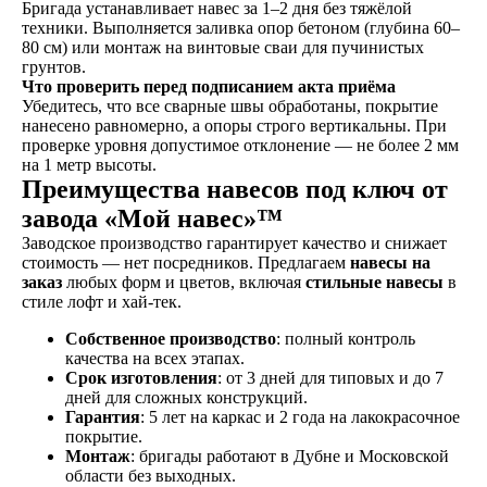
Бригада устанавливает навес за 1–2 дня без тяжёлой
техники. Выполняется заливка опор бетоном (глубина 60–
80 см) или монтаж на винтовые сваи для пучинистых
грунтов.
Что проверить перед подписанием акта приёма
Убедитесь, что все сварные швы обработаны, покрытие
нанесено равномерно, а опоры строго вертикальны. При
проверке уровня допустимое отклонение — не более 2 мм
на 1 метр высоты.
Преимущества навесов под ключ от
завода «Мой навес»™
Заводское производство гарантирует качество и снижает
стоимость — нет посредников. Предлагаем
навесы на
заказ
любых форм и цветов, включая
стильные навесы
в
стиле лофт и хай-тек.
Собственное производство
: полный контроль
качества на всех этапах.
Срок изготовления
: от 3 дней для типовых и до 7
дней для сложных конструкций.
Гарантия
: 5 лет на каркас и 2 года на лакокрасочное
покрытие.
Монтаж
: бригады работают в Дубне и Московской
области без выходных.