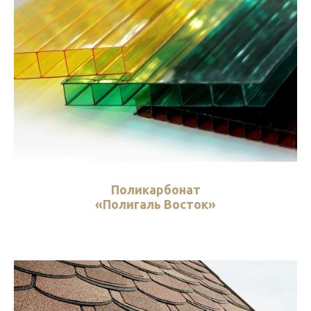
Поликарбонат
«
Полигаль Восток
»