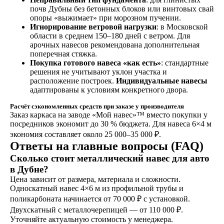
почв Дубны без бетонных блоков или винтовых свай
опоры «выжимает» при морозном пучении.
Игнорирование ветровой нагрузки
: в Московской
области в среднем 150–180 дней с ветром. Для
арочных навесов рекомендована дополнительная
поперечная стяжка.
Покупка готового навеса «как есть»
: стандартные
решения не учитывают уклон участка и
расположение построек.
Индивидуальные навесы
адаптированы к условиям конкретного двора.
Расчёт сэкономленных средств при заказе у производителя
Заказ каркаса на заводе «Мой навес»™ вместо покупки у
посредников экономит до 30 % бюджета. Для навеса 6×4 м
экономия составляет около 25 000–35 000 ₽.
Ответы на главные вопросы (FAQ)
Сколько стоит металлический навес для авто
в Дубне?
Цена зависит от размера, материала и сложности.
Односкатный навес 4×6 м из профильной трубы и
поликарбоната начинается от 70 000 ₽ с установкой.
Двухскатный с металлочерепицей — от 110 000 ₽.
Уточняйте актуальную стоимость у менеджера.