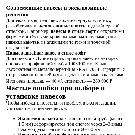
Современные навесы и эксклюзивные
решения
Для заказчиков, ценящих архитектурную эстетику,
разрабатываем
эксклюзивные навесы
с дизайнерской
отделкой. Например,
навесы в стиле лофт
с открытыми
фермами и тёмными кровельными материалами, или
навесы хай-тек
с натяжными тентами и точечной
подсветкой.
Пример дизайна: навес в стиле лофт
Для объекта в Дубне спроектирован навес на четырёх
опорах из профильной трубы 100×100 мм. Крыша —
двухскатная из металлочерепицы «RAL 7024» (графит), с
открытыми кронштейнами и декоративными заклепками.
Итоговая площадь — 40 м², стоимость — 280 000 ₽.
Частые ошибки при выборе и
установке навесов
Чтобы избежать переплат и проблем в эксплуатации,
учитывайте типичные риски.
Экономия на металле
: тонкостенная труба (менее
1.5 мм) деформируется под снегом через 2–3 зимы.
Рекомендуем сечение опор от 60×60 мм.
Неправильный тип фундамента
: для глинистых