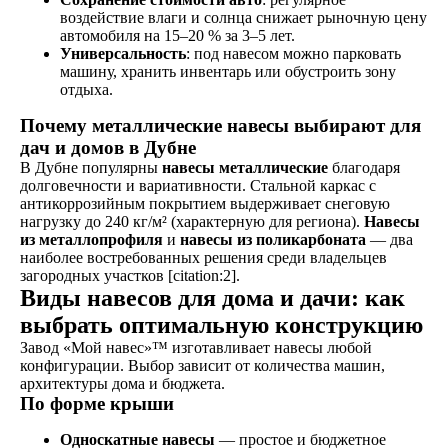
воздействие влаги и солнца снижает рыночную цену
автомобиля на 15–20 % за 3–5 лет.
Универсальность
: под навесом можно парковать
машину, хранить инвентарь или обустроить зону
отдыха.
Почему металлические навесы выбирают для
дач и домов в Дубне
В Дубне популярны
навесы металлические
благодаря
долговечности и вариативности. Стальной каркас с
антикоррозийным покрытием выдерживает снеговую
нагрузку до 240 кг/м² (характерную для региона).
Навесы
из металлопрофиля
и
навесы из поликарбоната
— два
наиболее востребованных решения среди владельцев
загородных участков [citation:2].
Виды навесов для дома и дачи: как
выбрать оптимальную конструкцию
Завод «Мой навес»™ изготавливает навесы любой
конфигурации. Выбор зависит от количества машин,
архитектуры дома и бюджета.
По форме крыши
Односкатные навесы
— простое и бюджетное