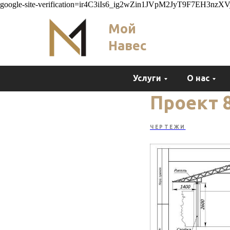
google-site-verification=ir4C3iIs6_ig2wZin1JVpM2JyT9F7EH3nz
Мой
Навес
Услуги
О нас
Проект 
ЧЕРТЕЖИ