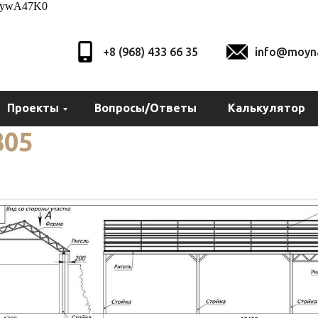
XVywA47K0
+8 (968) 433 66 35
info@moyna
Проекты
Вопросы/Ответы
Калькулятор
805